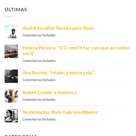
ÚLTIMAS
André Serafim: Na luta pela título
em
Comentários fechados
André
Serafim:
Helena Pereira: “O CrossFit faz com que acredites
Na
em ti”
luta
em
Comentários fechados
pela
Helena
título
Pereira:
Ana Ruvina: “Mudei a minha vida”
“O
em
Comentários fechados
CrossFit
Ana
faz
Ruvina:
Ruben Conde: a mudança
com
“Mudei
que
em
Comentários fechados
a
acredites
Ruben
minha
em
Conde:
vida”
Testemunho: Rute Gabriela Ribeiro
ti”
a
em
Comentários fechados
mudança
Testemunho:
Rute
Gabriela