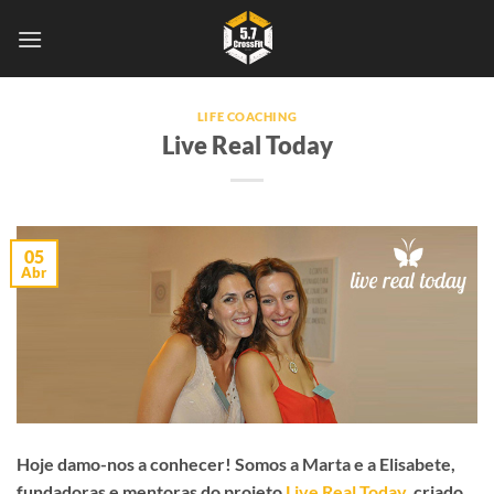
Skip
to
content
LIFE COACHING
Live Real Today
05
Abr
Hoje damo-nos a conhecer! Somos a Marta e a Elisabete,
fundadoras e mentoras do projeto
Live Real Today
, criado