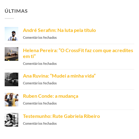
ÚLTIMAS
André Serafim: Na luta pela título
em
Comentários fechados
André
Serafim:
Helena Pereira: “O CrossFit faz com que acredites
Na
em ti”
luta
em
Comentários fechados
pela
Helena
título
Pereira:
Ana Ruvina: “Mudei a minha vida”
“O
em
Comentários fechados
CrossFit
Ana
faz
Ruvina:
Ruben Conde: a mudança
com
“Mudei
que
em
Comentários fechados
a
acredites
Ruben
minha
em
Conde:
vida”
Testemunho: Rute Gabriela Ribeiro
ti”
a
em
Comentários fechados
mudança
Testemunho:
Rute
Gabriela