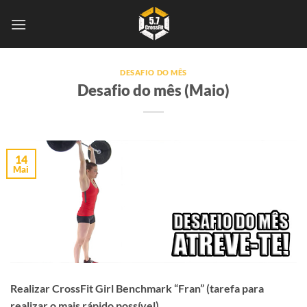
Skip
to
content
DESAFIO DO MÊS
Desafio do mês (Maio)
14
Mai
Realizar CrossFit Girl Benchmark “Fran” (tarefa para
realizar o mais rápido possível)