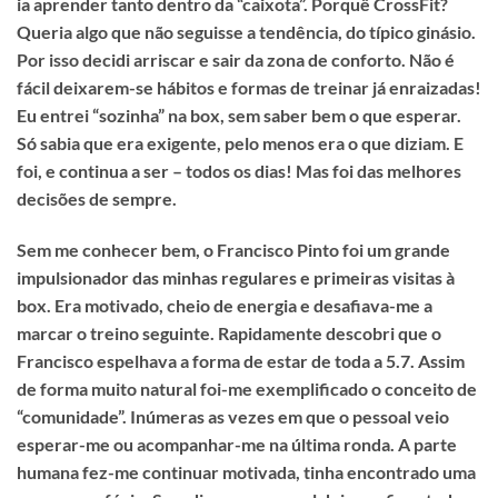
ia aprender tanto dentro da “caixota”. Porquê CrossFit?
Queria algo que não seguisse a tendência, do típico ginásio.
Por isso decidi arriscar e sair da zona de conforto. Não é
fácil deixarem-se hábitos e formas de treinar já enraizadas!
Eu entrei “sozinha” na box, sem saber bem o que esperar.
Só sabia que era exigente, pelo menos era o que diziam. E
foi, e continua a ser – todos os dias! Mas foi das melhores
decisões de sempre.
Sem me conhecer bem, o Francisco Pinto foi um grande
impulsionador das minhas regulares e primeiras visitas à
box. Era motivado, cheio de energia e desafiava-me a
marcar o treino seguinte. Rapidamente descobri que o
Francisco espelhava a forma de estar de toda a 5.7. Assim
de forma muito natural foi-me exemplificado o conceito de
“comunidade”. Inúmeras as vezes em que o pessoal veio
esperar-me ou acompanhar-me na última ronda. A parte
humana fez-me continuar motivada, tinha encontrado uma