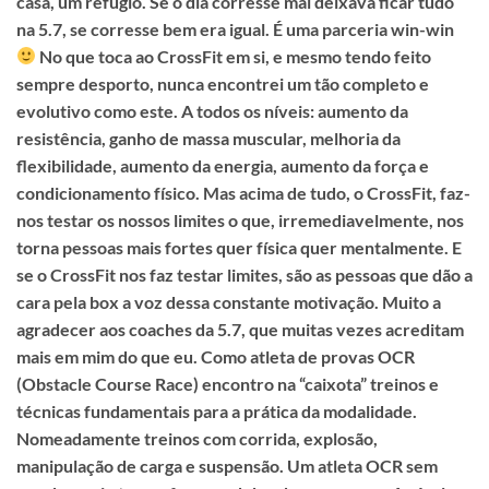
casa, um refúgio. Se o dia corresse mal deixava ficar tudo
na 5.7, se corresse bem era igual. É uma parceria win-win
No que toca ao CrossFit em si, e mesmo tendo feito
sempre desporto, nunca encontrei um tão completo e
evolutivo como este. A todos os níveis: aumento da
resistência, ganho de massa muscular, melhoria da
flexibilidade, aumento da energia, aumento da força e
condicionamento físico. Mas acima de tudo, o CrossFit, faz-
nos testar os nossos limites o que, irremediavelmente, nos
torna pessoas mais fortes quer física quer mentalmente. E
se o CrossFit nos faz testar limites, são as pessoas que dão a
cara pela box a voz dessa constante motivação. Muito a
agradecer aos coaches da 5.7, que muitas vezes acreditam
mais em mim do que eu. Como atleta de provas OCR
(Obstacle Course Race) encontro na “caixota” treinos e
técnicas fundamentais para a prática da modalidade.
Nomeadamente treinos com corrida, explosão,
manipulação de carga e suspensão. Um atleta OCR sem