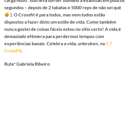
carga nisso”. Isso leva um ser humano à exaustão em poucos
segundos – depois de 2 tabatas e 5000 reps de não sei quê
). O Crossfit é para todos, mas nem todos estão
dispostos a fazer disto um estilo de vida. Como também
nunca gostei de coisas fáceis estou no sítio certo! A vida é
demasiado efémera para perdermos tempos com
experiências banais. Celebra a vida, unbroken, na
5.7
CrossFit
.
Rute* Gabriela Ribeiro