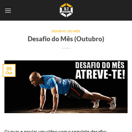
Skip
to
content
DESAFIO DO MÊS
Desafio do Mês (Outubro)
05
Out
Gravar e enviar um vídeo com o seguinte desafio: