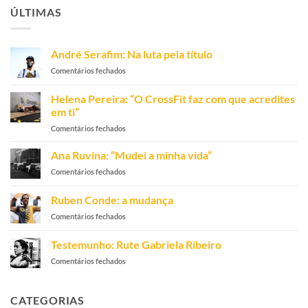
ÚLTIMAS
André Serafim: Na luta pela título
em
Comentários fechados
André
Serafim:
Helena Pereira: “O CrossFit faz com que acredites
Na
em ti”
luta
em
Comentários fechados
pela
Helena
título
Pereira:
Ana Ruvina: “Mudei a minha vida”
“O
em
Comentários fechados
CrossFit
Ana
faz
Ruvina:
Ruben Conde: a mudança
com
“Mudei
que
em
Comentários fechados
a
acredites
Ruben
minha
em
Conde:
vida”
Testemunho: Rute Gabriela Ribeiro
ti”
a
em
Comentários fechados
mudança
Testemunho:
Rute
Gabriela
CATEGORIAS
Ribeiro